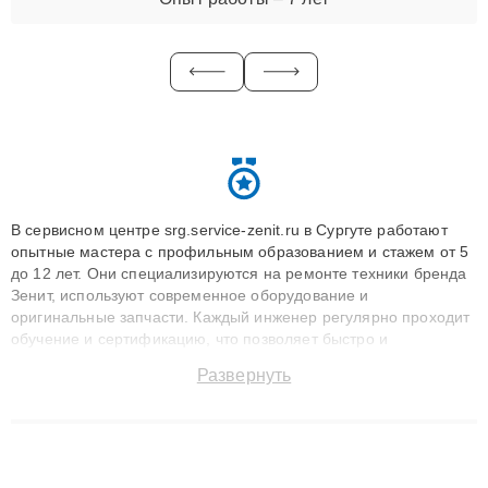
В сервисном центре srg.service-zenit.ru в Сургуте работают
опытные мастера с профильным образованием и стажем от 5
до 12 лет. Они специализируются на ремонте техники бренда
Зенит, используют современное оборудование и
оригинальные запчасти. Каждый инженер регулярно проходит
обучение и сертификацию, что позволяет быстро и
точноdiagnostikировать поломки и восстанавливать технику с
Развернуть
сохранением гарантии до 3 лет. Наши мастера решают
сложные случаи: от замены матриц и материнских плат до
ремонта после залития и восстановления данных. Благодаря
высокой квалификации и ответственному подходу клиенты
получают быстрый, качественный ремонт и понятные