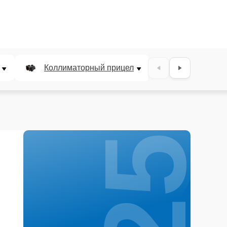
25%
Коллиматорный прицел
Панкратичес