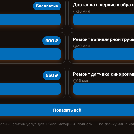
Доставка в сервис и обрат
Бесплатно
30 мин
Ремонт капиллярной труб
900 ₽
20 мин
Ремонт датчика синхроим
550 ₽
15 мин
Показать всё
олный список услуг для «
Коллиматорный прицел
» — по звонку или в ча